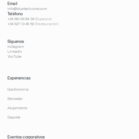
Email
info@bluetechzone.com
Teléfono
+34 661 96 84 34
(Espacios)
+34 627 10 49 50
(Restauración)
Síguenos
Instagram
LinkedIn
YouTube
Experiencias
Gastronomía
Bienestar
Alojamiento
Deporte
Eventos corporativos