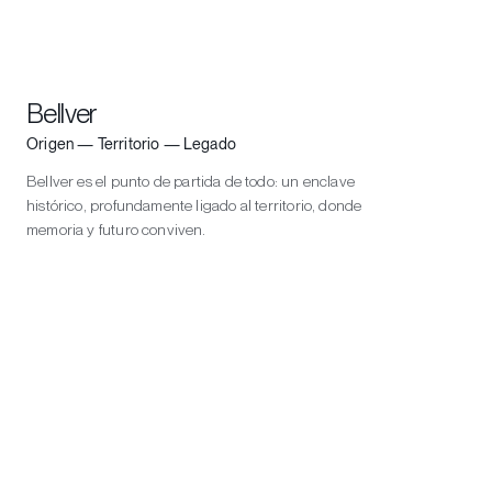
Bellver
B
Origen — Territorio — Legado
M
Bellver es el punto de partida de todo: un enclave
E
histórico, profundamente ligado al territorio, donde
n
memoria y futuro conviven.
c
p