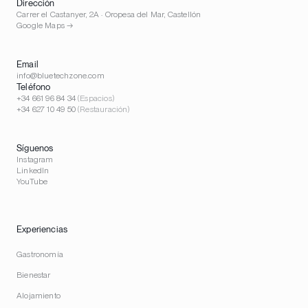
Dirección
Carrer el Castanyer, 2A · Oropesa del Mar, Castellón
Google Maps →
Email
info@bluetechzone.com
Teléfono
+34 661 96 84 34
(Espacios)
+34 627 10 49 50
(Restauración)
Síguenos
Instagram
LinkedIn
YouTube
Experiencias
Gastronomía
Bienestar
Alojamiento