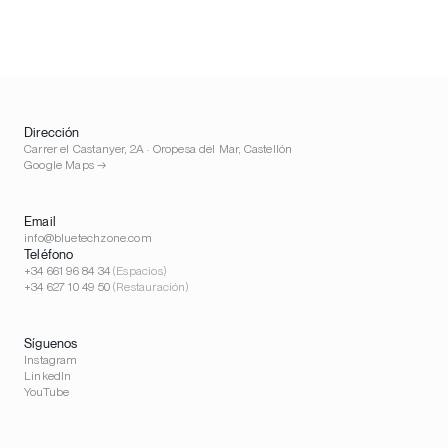
Dirección
Carrer el Castanyer, 2A · Oropesa del Mar, Castellón
Google Maps →
Email
info@bluetechzone.com
Teléfono
+34 661 96 84 34
(Espacios)
+34 627 10 49 50
(Restauración)
Síguenos
Instagram
LinkedIn
YouTube