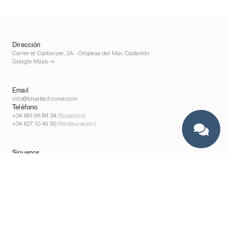
Dirección
Carrer el Castanyer, 2A · Oropesa del Mar, Castellón
Google Maps →
Email
info@bluetechzone.com
Teléfono
+34 661 96 84 34
(Espacios)
+34 627 10 49 50
(Restauración)
Síguenos
Instagram
LinkedIn
YouTube
Experiencias